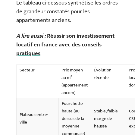
Le tableau ci-dessous synthétise les ordres
de grandeur constatés pour les
appartements anciens.
A lire aussi :
Réussir son investissement
locatif en france avec des conseils
pratiques
Secteur
Prix moyen
Évolution
Pro
au m²
récente
loc
(appartement
do
ancien)
Fourchette
haute (au-
Stable, faible
Co
Plateau centre-
dessus de la
marge de
CS
ville
moyenne
hausse
exp
communale)