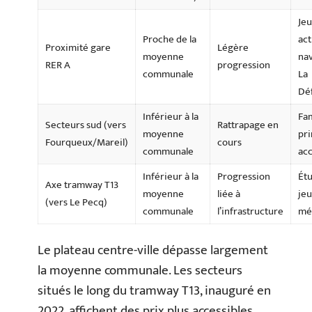
Je
Proche de la
act
Proximité gare
Légère
moyenne
na
RER A
progression
communale
La
Dé
Inférieur à la
Fam
Secteurs sud (vers
Rattrapage en
moyenne
pr
Fourqueux/Mareil)
cours
communale
ac
Inférieur à la
Progression
Étu
Axe tramway T13
moyenne
liée à
je
(vers Le Pecq)
communale
l’infrastructure
mé
Le plateau centre-ville dépasse largement
la moyenne communale. Les secteurs
situés le long du tramway T13, inauguré en
2022, affichent des prix plus accessibles