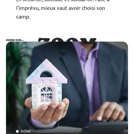
l’imprévu, mieux vaut avoir choisi son
camp.
ZOOM
ZOOM SUR…
SUR…
Infos