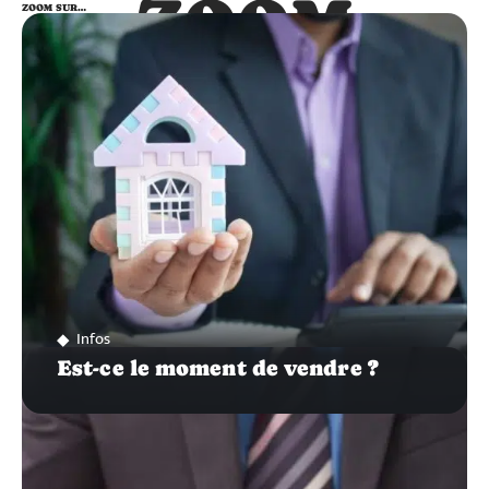
ZOOM
ZOOM SUR…
SUR…
Infos
Est-ce le moment de vendre ?