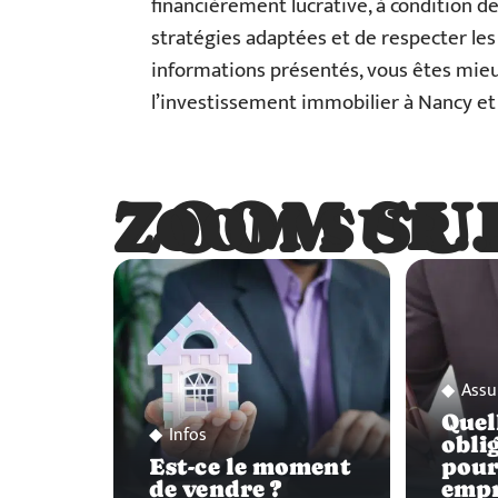
financièrement lucrative, à condition d
stratégies adaptées et de respecter les o
informations présentés, vous êtes mie
l’investissement immobilier à Nancy et 
ZOOM SU
ZOOM SUR
Assu
Quel
Infos
obli
Est-ce le moment
pour
de vendre ?
empr