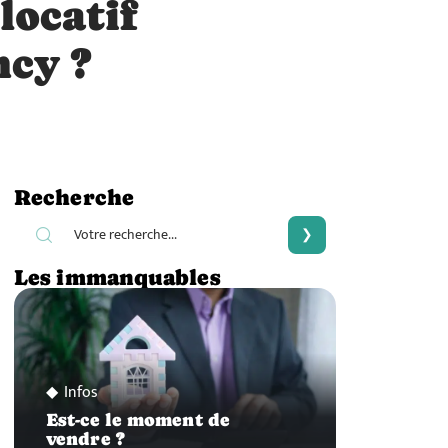
locatif
ncy ?
Recherche
Les immanquables
Infos
Est-ce le moment de
vendre ?