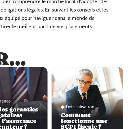
e bien comprendre le marché local, d’adopter des
bligations légales. En suivant les conseils et les
ux équipé pour naviguer dans le monde de
tirer le meilleur parti de vos placements.
R…
…
rance
Défiscalisation
les garanties
gatoires
Comment
 l’assurance
fonctionne une
unteur ?
SCPI fiscale ?