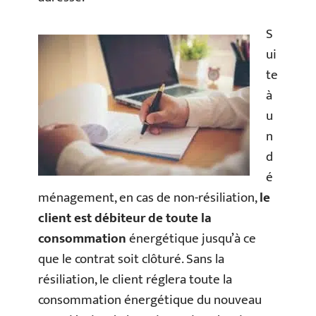
S
ui
te
à
u
n
d
é
ménagement, en cas de non-résiliation,
le
client est débiteur de toute la
consommation
énergétique jusqu’à ce
que le contrat soit clôturé. Sans la
résiliation, le client réglera toute la
consommation énergétique du nouveau