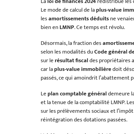
La
loi de finances 2024
redistribue les 
Le mode de calcul de la
plus-value imm
les
amortissements déduits
ne venaient
bien en
LMNP
. Ce temps est révolu.
Désormais, la fraction des
amortisseme
selon les modalités du
Code général d
sur le
résultat fiscal
des propriétaires a
car la
plus-value immobilière
doit dés
passés, ce qui amoindrit l’abattement 
Le
plan comptable général
demeure la
et la tenue de la comptabilité LMNP. L
sur les prélèvements sociaux et l’impôt s
réintégration des dotations passées.