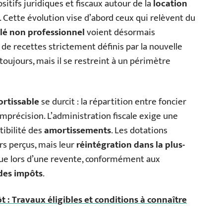
ositifs juridiques et fiscaux autour de la
location
ette évolution vise d’abord ceux qui relèvent du
é non professionnel
voient désormais
de recettes strictement définis par la nouvelle
e toujours, mais il se restreint à un périmètre
ortissable
se durcit : la répartition entre foncier
’imprécision. L’administration fiscale exige une
tibilité des
amortissements
. Les dotations
rs perçus, mais leur
réintégration dans la plus-
ue lors d’une revente, conformément aux
des impôts
.
t : Travaux éligibles et conditions à connaître