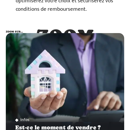
optimiserez votre choix et sécuriserez vos
conditions de remboursement.
ZOOM
ZOOM SUR…
SUR…
Infos
Est-ce le moment de vendre ?