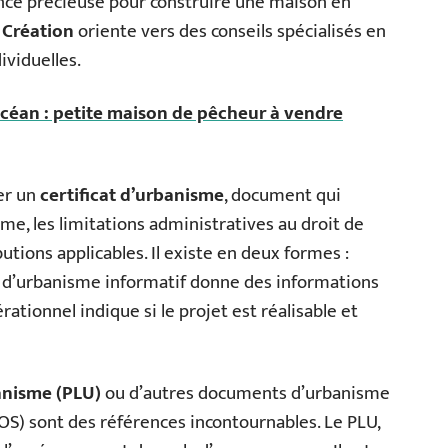
nce précieuse pour construire une maison en
 Création
oriente vers des conseils spécialisés en
ividuelles.
océan : petite maison de pêcheur à vendre
er un
certificat d’urbanisme
, document qui
me, les limitations administratives au droit de
butions applicables. Il existe en deux formes :
at d’urbanisme informatif donne des informations
érationnel indique si le projet est réalisable et
anisme (PLU)
ou d’autres documents d’urbanisme
OS) sont des références incontournables. Le PLU,