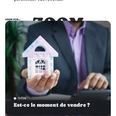
ZOOM
ZOOM SUR…
SUR…
Infos
Est-ce le moment de vendre ?